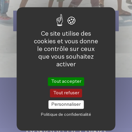
EFFECTUER UN VIREMENT
BANCAIRE
Ce site utilise des
cookies et vous donne
EFFECTUER UN DON RÉCURRENT
le contrôle sur ceux
que vous souhaitez
activer
Tout accepter
Tout refuser
Personnaliser
JOIN OUR
Politique de confidentialité
COMMUNITY OF